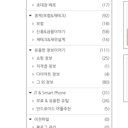
초대장 배포
(17)
경제(보험&재테크)
(92)
보험
(18)
신용&금융이야기
(58)
재테크&재무설계
(16)
유용한 정보이야기
(111)
쇼핑 정보
(25)
자격증 정보
(1)
다이어트 정보
(4)
그 외 정보
(80)
IT & Smart Phone
(31)
무료 & 유용한 유틸
(26)
안드로이드 어플추천
(5)
이전파일
(0)
블로그 관리
(0)