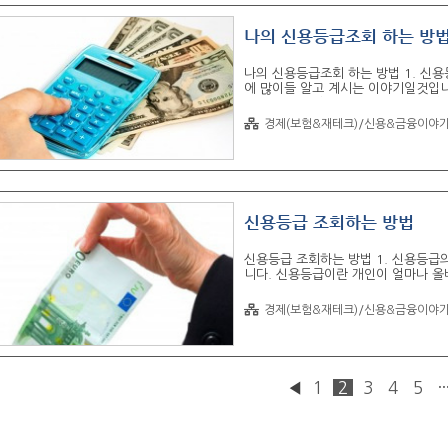
나의 신용등급조회 하는 방
나의 신용등급조회 하는 방법 1. 신
에 많이들 알고 계시는 이야기일것입니
급은 개인이 얼마나 올바르게 금융생활
대해서 많은 영향을 받습니다. 조금이
경제(보험&재테크)/신용&금융이야
길이라고 할 수 있습니다. 신용등급이
입하거나, 자동차를 구입할때 대출&
&할부가 불가능하거나 높은 이율을 부
중요하다는 것을 알았다면, 가장 먼..
신용등급 조회하는 방법
신용등급 조회하는 방법 1. 신용등급
니다. 신용등급이란 개인이 얼마나 
값에 따라 1~9등급까지 나눠져있는 
등급은 낮게 대면 불리하 혜택을 보는
경제(보험&재테크)/신용&금융이야
출을 요청했을경우 거절이 된다거나, 
다. 이러한 이유는 신용등급이 낮은 
연체를 생각하여 손실을 입지 않기 위
이율을 부담하여 대출을 받을..
◀
1
2
3
4
5
··