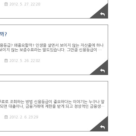
 신용등급을 확인하는 방법은 대출업체에 문의하거나, 은행권에
기
2012. 5. 27. 22:28
다. 그렇지만 대출업체나, 은행권에 신용등급을 확인하게 되면
 그래서 다른 대안으로 인터넷에서 신용정보 제공업체를 통하여
터넷에서 유명한 여러 신용정보 제공업체가 있습니다만, 그중에
링크]입니다..
까?
신용등급? 왜중요할까? 인생을 살면서 보이지 않는 자산중에 하나
보이지 않는 보증수표라는 말도있습니다. 그만큼 신용등급이 중
하다는것은 알았으나 일반적으로 자신의 신용등급을 아는경우는
무료로 조회할 수 있는지 포스팅을 하려고합니다. 국내에는 개인
기
2012. 5. 26. 22:02
 사이트가 여러군데 있습니다. 그중에서도 유명한 곳은 올크레
 ◆ 올크레딧 링크 바로가기 └ 신용등급을 무료로 조회가능하며,
이렌24 링크 바로가기 └ 개인정보 보호 및 명의도용 방지 서비
.
무료로 조회하는 방법 신용등급이 중요하다는 이야기는 누구나 알
 되면 대출이나, 금융거래에 제한을 받게 되고 정상적인 금융생활
연체에 매우 민감하여 소액이라도 연체가 발생하게 되면 신용도 하
등급도 가꾸면 높은 등급을 받을 수 있습니다. 하지만 그전에 현
기
2012. 2. 6. 23:29
 있는지 파악해 볼 필요성이 있습니다. 올크레딧[링크]라는 신용
용등급을 조회해보실 수 있습니다. 이 신용등급은 실제 우리가
 됩니다. 홈페이지에 방문하신후 왼쪽 하단에 보시면 올크레딧