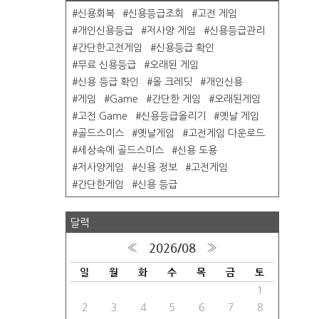
신용회복
신용등급조회
고전 게임
개인신용등급
저사양 게임
신용등급관리
간단한고전게임
신용등급 확인
무료 신용등급
오래된 게임
신용 등급 확인
올 크레딧
개인신용
게임
Game
간단한 게임
오래된게임
고전 Game
신용등급올리기
옛날 게임
골드스미스
옛날게임
고전게임 다운로드
세상속에 골드스미스
신용 도용
저사양게임
신용 정보
고전게임
간단한게임
신용 등급
달력
2026/08
«
»
일
월
화
수
목
금
토
1
2
3
4
5
6
7
8