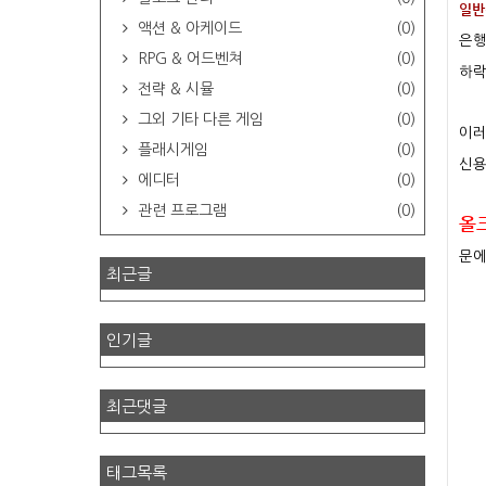
일반
액션 & 아케이드
(0)
은행
RPG & 어드벤쳐
(0)
하락
전략 & 시뮬
(0)
그외 기타 다른 게임
(0)
이러
플래시게임
(0)
신용
에디터
(0)
관련 프로그램
(0)
올
문에
최근글
인기글
최근댓글
태그목록