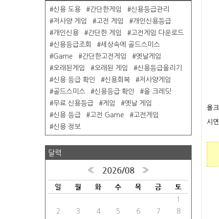
신용 도용
간단한게임
신용등급관리
저사양 게임
고전 게임
개인신용등급
개인신용
간단한 게임
고전게임 다운로드
신용등급조회
세상속에 골드스미스
Game
간단한고전게임
옛날게임
오래된게임
오래된 게임
신용등급올리기
신용 등급 확인
신용회복
저사양게임
골드스미스
신용등급 확인
올 크레딧
무료 신용등급
게임
옛날 게임
올크
신용 등급
고전 Game
고전게임
시면
신용 정보
달력
2026/08
«
»
일
월
화
수
목
금
토
1
2
3
4
5
6
7
8