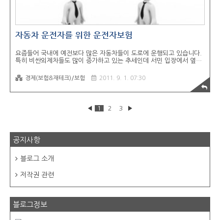
자동차 운전자를 위한 운전자보험
요즘들어 국내에 예전보다 많은 자동차들이 도로에 운행되고 있습니다.
특히 비싼외제차들도 많이 증가하고 있는 추세인데 서민 입장에서 옆에
비싼외제차가 지나가게 된다면 더욱 안전 운전을 할 수 밖에 없습니다.
한번 사고가 나가되면 그 금액은 상상할 수 없는 금액이 되기 때문입니
경제(보험&재테크)/보험
2011. 9. 1. 07:30
다. 이러한 운전중 사고를 위해 생긴 보험중에 운전자 보험이 있습니다.
1. 자동차 운전자를 위한 운전자 보험이란? 요즘에는 자신의 차량외에
도 회사차 혹은 다른 사람의 차량을 운전하는 경우가 있습니다. 이럴경
우 해당 차량이 운전자 본인만 보험을 들어놨거나 했을경우에는 차량 사
◀
1
2
3
▶
고가 발생하게 되면 차량사고발생비용이 전적으로 운전자에게 몰리게
됩니다. 이렇게 되면 운전자는 너무나 큰 피해를 입게 됩니다. 이런경우
를 막기위해서 자동차보험을 넘..
공지사항
블로그 소개
저작권 관련
블로그정보