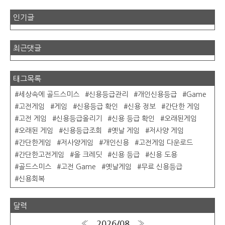
인기글
최근댓글
태그목록
세상속에 골드스미스
신용등급관리
개인신용등급
Game
고전게임
게임
신용등급 확인
신용 정보
간단한 게임
고전 게임
신용등급올리기
신용 등급 확인
오래된게임
오래된 게임
신용등급조회
옛날 게임
저사양 게임
간단한게임
저사양게임
개인신용
고전게임 다운로드
간단한고전게임
올 크레딧
신용 등급
신용 도용
골드스미스
고전 Game
옛날게임
무료 신용등급
신용회복
달력
2026/08
«
»