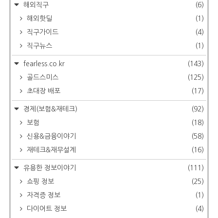
해외직구
(6)
해외핫딜
(1)
직구가이드
(4)
직구뉴스
(1)
fearless.co.kr
(143)
골드스미스
(125)
초대장 배포
(17)
경제(보험&재테크)
(92)
보험
(18)
신용&금융이야기
(58)
재테크&재무설계
(16)
유용한 정보이야기
(111)
쇼핑 정보
(25)
자격증 정보
(1)
다이어트 정보
(4)