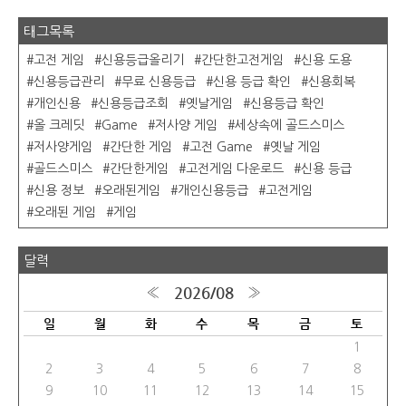
태그목록
고전 게임
신용등급올리기
간단한고전게임
신용 도용
신용등급관리
무료 신용등급
신용 등급 확인
신용회복
개인신용
신용등급조회
옛날게임
신용등급 확인
올 크레딧
Game
저사양 게임
세상속에 골드스미스
저사양게임
간단한 게임
고전 Game
옛날 게임
골드스미스
간단한게임
고전게임 다운로드
신용 등급
신용 정보
오래된게임
개인신용등급
고전게임
오래된 게임
게임
달력
2026/08
«
»
일
월
화
수
목
금
토
1
2
3
4
5
6
7
8
9
10
11
12
13
14
15