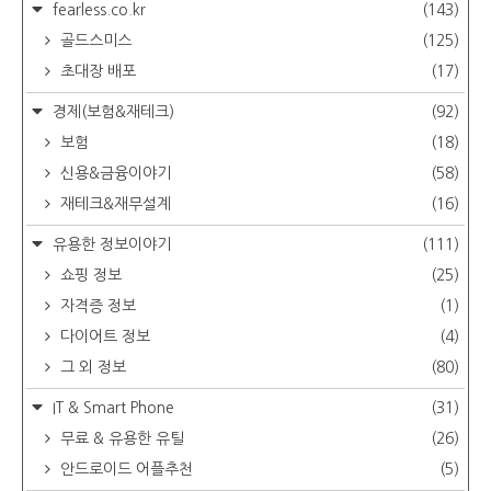
fearless.co.kr
(143)
골드스미스
(125)
초대장 배포
(17)
경제(보험&재테크)
(92)
보험
(18)
신용&금융이야기
(58)
재테크&재무설계
(16)
유용한 정보이야기
(111)
쇼핑 정보
(25)
자격증 정보
(1)
다이어트 정보
(4)
그 외 정보
(80)
IT & Smart Phone
(31)
무료 & 유용한 유틸
(26)
안드로이드 어플추천
(5)