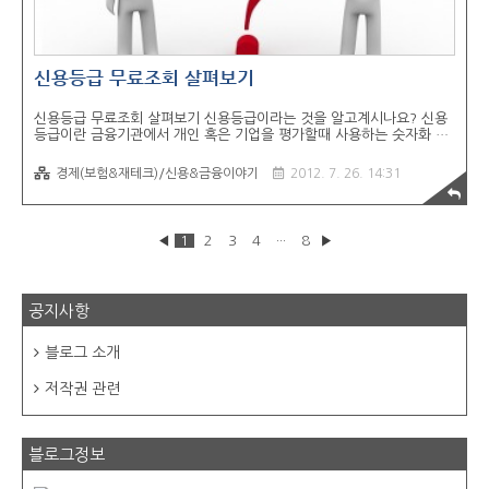
신용등급 무료조회 살펴보기
신용등급 무료조회 살펴보기 신용등급이라는 것을 알고계시나요? 신용
등급이란 금융기관에서 개인 혹은 기업을 평가할때 사용하는 숫자화 되
어있는 지수를 말합니다. 이 숫자화되어이 있는 자료를 보고 개인의 신
용을 평가하고 그에 맞는 금융거래를 할 수 잇습니다. 1. 신용등급이 중
경제(보험&재테크)/신용&금융이야기
2012. 7. 26. 14:31
요한 이유는? 위에서도 잠깐 이야기했지만, 신용등급이란건 금융기관에
서 개인 및 기업에게 부여되는 하나의 신용입니다. 예를 들어 우리가 살
고 있는 현 사회에서도 지인이 돈을 빌려달라고 할때에도 내가 그 사람
에게 돈을 빌려줄 수 있다는건 내가 돈이 넘쳐나서가 아니라, 내가 그사
◀
1
2
3
4
···
8
▶
람을 믿을 수 있기 때문에 빌려주는 것입니다. 반대로 여유돈이 있어도
못 빌려주는 경우는 그 사람이 예전에 돈을 빌려줬는데 갚지 않았다던
가, 금전거래에 있어서 불성실했기..
공지사항
블로그 소개
저작권 관련
블로그정보