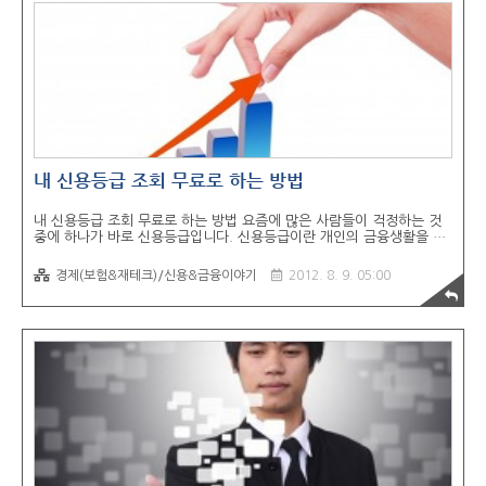
원씩 필려줬고 1개월뒤에 갚겠다고 했습니다. 한달이 지난뒤 A는 정확
히 갚았고, B는 연락도 없이 갚지 않았습니다. 결국 내가 먼저 연락을 했
고, B는 몇일뒤에 준다고..
내 신용등급 조회 무료로 하는 방법
내 신용등급 조회 무료로 하는 방법 요즘에 많은 사람들이 걱정하는 것
중에 하나가 바로 신용등급입니다. 신용등급이란 개인의 금융생활을 바
탕으로 평가된 점수의 등급을 의미합니다. 모든 금융사 및 통신사들은
개인과 거래를 할때 개인의 신용등급을 기준으로 거래 여부 및 조건을
경제(보험&재테크)/신용&금융이야기
2012. 8. 9. 05:00
정하게 됩니다. 신용등급이 높일 수록 금융권에서 유리하며, 신용등급이
낮을 수록 금융권 거래를 거절 당할 가능성이 높게 됩니다. 이렇게 신용
등급은 미리 챙겨두지 않으면 금융권과 거래가 필요할때 이용하지 못할
수도 있습니다. 그렇기 때문에 지금 가장 먼저 해야할것은 현재 나의 신
용등급이 어느 정도인지를 파악하는 것입니다. 올크레딧[링크] - 1년 3
회까지 무료로 신용등급 하락없이 개인 신용등급 조회 제공 사이트 사이
렌24[링크] - 개인정보..