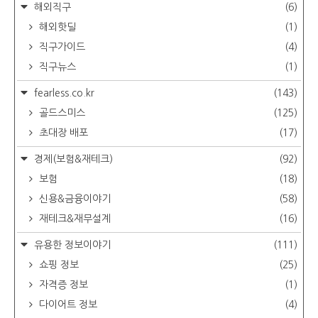
해외직구
(6)
해외핫딜
(1)
직구가이드
(4)
직구뉴스
(1)
fearless.co.kr
(143)
골드스미스
(125)
초대장 배포
(17)
경제(보험&재테크)
(92)
보험
(18)
신용&금융이야기
(58)
재테크&재무설계
(16)
유용한 정보이야기
(111)
쇼핑 정보
(25)
자격증 정보
(1)
다이어트 정보
(4)