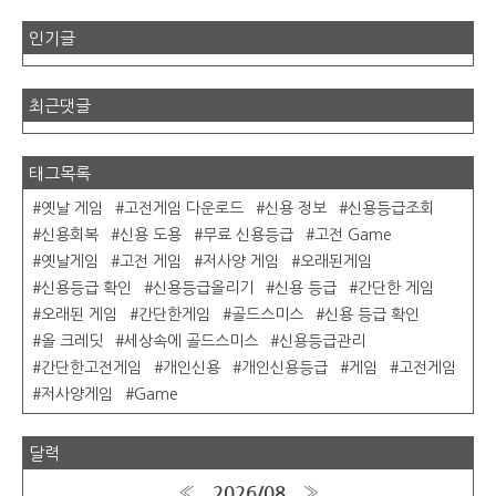
인기글
최근댓글
태그목록
옛날 게임
고전게임 다운로드
신용 정보
신용등급조회
신용회복
신용 도용
무료 신용등급
고전 Game
옛날게임
고전 게임
저사양 게임
오래된게임
신용등급 확인
신용등급올리기
신용 등급
간단한 게임
오래된 게임
간단한게임
골드스미스
신용 등급 확인
올 크레딧
세상속에 골드스미스
신용등급관리
간단한고전게임
개인신용
개인신용등급
게임
고전게임
저사양게임
Game
달력
2026/08
«
»