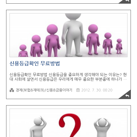
이미 절반이 넘는 사람이 개인정보가 유출되었다고 합니다. 그러고 나온
말로는 유출된 개인정보가 회수되었다. 라고 말하고 있는데, 개인정보는
물건이 아닙니다. 회수란 있을 수 없답니다. KT 개인정보 유출 확인 어
떻게? 일단 가장 먼저 KT의 개인정보 유출 확인 하는 방법은 KT 올레닷
컴[링크]로 접속하시면 사이트 중앙에 조그마한 팝업창이 하나 보이실껍
니다 '고객..
신용등급확인 무료방법
신용등급확인 무료방법 신용등급을 중요하게 생각해야 되는 이유는? 현
대 사회에 살면서 신용등급은 우리에게 매우 중요한 부분중에 하나가 되
었습니다. 하지만, 아직도 신용등급의 중요성을 모르고 계시는분들이 많
이 있습니다. 신용등급이란, 개인이 가지고 있는 보이지 않는 하나의 재
경제(보험&재테크)/신용&금융이야기
2012. 7. 30. 08:20
산이라고 표현 할 수 있습니다. 일반적으로 신용등급이 필요한 경우는
대출, 금융거래 실적우대, 기타 금융&통신&사업 등 널리 이용됩니다.
일반적으로 내집 장만을 하게 될때 은행으로 부터 대출을 받게 될때 이
런경우도 아무나 대출을 해주지 않고 거래자의 신용도를 확인하고 대출
승인/불가 여부를 판단하게 됩니다. 1금융권에서 거절당하면, 2금융권,
3금융권.. 점점 내려가게 되고, 그만큼 이자도 크게 불어나기 마련입니
다. 신용등급확인 무료방법..