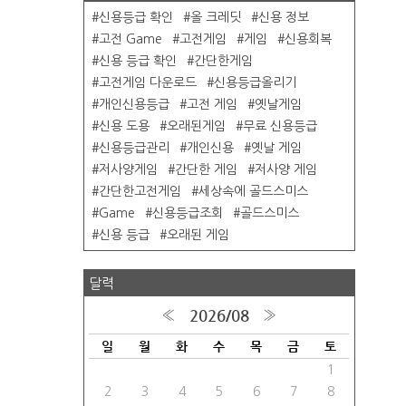
신용등급 확인
올 크레딧
신용 정보
고전 Game
고전게임
게임
신용회복
신용 등급 확인
간단한게임
고전게임 다운로드
신용등급올리기
개인신용등급
고전 게임
옛날게임
신용 도용
오래된게임
무료 신용등급
신용등급관리
개인신용
옛날 게임
저사양게임
간단한 게임
저사양 게임
간단한고전게임
세상속에 골드스미스
Game
신용등급조회
골드스미스
신용 등급
오래된 게임
달력
2026/08
«
»
일
월
화
수
목
금
토
1
2
3
4
5
6
7
8