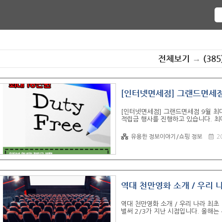
전체보기
→
(385
[인터넷면세점] 그랜드면세점
[인터넷면세점] 그랜드면세점 9월 최
적립금 행사를 진행하고 있습니다. 최
신 분이라면 놓치지 말아야 할 절호의
에만 있는 면세점을 생각하지만 실제
유용한 정보이야기/쇼핑 정보
2
예정 30일~60일 이전부터 미리 인
리한 장점이 있습니다. [링크] 그랜
어가야 되기 때문에 출국 시간 2시간
부터는 출국심사 및 휴대..
역대 천만영화 소개 / 우리 
역대 천만영화 소개 / 우리 나라 최초 
벌써 2/3가 지난 시점입니다. 올해
올해 개봉한 영화들 중 벌써 3편이나