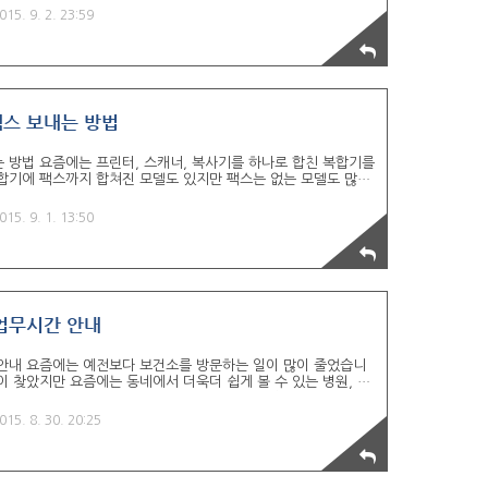
역대 천만 관객을 돌파한 영화와 우리나라 최초의 천만 관객 돌파
015. 9. 2. 23:59
만관개 영화 순위 포스팅을 작성하는 2015년 9월 2일 기준으로
 영화가 국내에서 천만 관객을 돌파했습니다. 이 영화들 중에서
 영화는 외국 영화입니다. 그럼 영화 순위와 관객 수를 살펴볼까
컴퓨터로 팩스 보내는 방법
 방법 요즘에는 프린터, 스캐너, 복사기를 하나로 합친 복합기를
합기에 팩스까지 합쳐진 모델도 있지만 팩스는 없는 모델도 많이
사용하는 경우는 드물지만 사실 팩스가 필요로 할 때 사용하지 못
습니다. 이런 경우 문구점 혹은 부동산 등을 이용해서 이용대금을
015. 9. 1. 13:50
 많습니다. 이처럼 가끔 사용하는 팩스를 팩스기기가 없이 인터
. 방법은 매우 간단합니다. 바로 인터넷 팩스 업체를 이용하면
 이용하는 사람들에게는 많게는 20통까지 무료로 팩스를 전송할
업무시간 안내
안내 요즘에는 예전보다 보건소를 방문하는 일이 많이 줄었습니
이 찾았지만 요즘에는 동네에서 더욱더 쉽게 볼 수 있는 병원, 의
 예방접종이나 아이들의 진료, 보건 접종 같은 경우에는 보건소에
저렴한 비용으로 이용하실 수 있다는 사실을 모르시는 분들이 많이
015. 8. 30. 20:25
소의 영업시간을 살펴보도록 하겠습니다. 보건소의 기본적인 영
가 일반적입니다. 하지만 지역에 따라서 조금씩 차이가 있을 수
확한 근무시간을 확인하고 가시는게 좋을 듯합니다. 보건소 영업