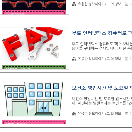
기쁜 소식이 아닌가 합니다. 오늘은 
유용한 정보이야기/그 외 정보
2
한 영화를 살펴보려고 합니다. 역대 천
한국에서 개봉한 영화 중에서 17개의
13편의 작품이 한국 영화이며 4편의
요?..
무료 인터넷팩스 
무료 인터넷팩스 컴퓨터로 팩스 보내는
많이들 구매하는 추세입니다. 이런 복
있습니다. 팩스 기능이 있다고 해서 
한다면 매우 답답하고 불편한 점이 있
유용한 정보이야기/그 외 정보
2
지불하고 팩스를 빌려 사용하는 경우가
넷팩스보내는방법 을 소개하려고 합니다
됩니다. 더군다나 신규 가입하여 처음
수 있는 포인트를 주고..
보건소 영업시간 및 토요일 
보건소 영업시간 및 토요일 업무시간 
다. 예전에는 병원보다는 보건소를 많
원으로 가는 경우가 많습니다. 하지만
서 진료를 받으시면 무료 혹은 매우 
유용한 정보이야기/그 외 정보
2
계십니다. 이외에도 혜택이 많은 보건
업시간은 오전 9시부터 오후 6시까지
있기 때문에 내가 방문할 보건소의 정
시간 : 오전 9시 ~ 오후 ..