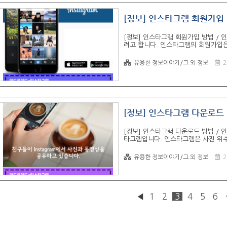
[정보] 인스타그램 회원가입 
[정보] 인스타그램 회원가입 방법 /
려고 합니다. 인스타그램의 회원가입은
번 포스팅을 통해서 인스타그램 다운로
지 못하신 분들은 아래 링크 글을 참조하
유용한 정보이야기/그 외 정보
2
스타그램 설치하기 안드로이드 Play
화면이 나옵니다. 위 화면은 로그인 
메일로 신규로 가입하는 방법과 기존 사
Facebook 로그..
[정보] 인스타그램 다운로드
[정보] 인스타그램 다운로드 방법 / 
타그램입니다. 인스타그램은 사진 위주
께 하는 신개념 SNS라고 합니다. 
겠습니다. 오늘 설명드릴 OS는 안드
유용한 정보이야기/그 외 정보
2
운로드 아이폰[링크] / 안드로이드[
다. 인스타그램을 검색하면 제일 첫 상
앱을 보면 2015년 8월 28일 기준으
옵니다...
◀
1
2
3
4
5
6