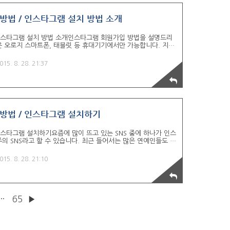
방법 / 인스타그램 설치 방법 소개
 인스타그램 설치 방법 소개인스타그램 회원가입 방법을 설명드리
 오로지 스마트폰, 태블릿 등 휴대기기에서만 가능합니다. 지난
드 방법에 대해서 살펴봤습니다. 혹시 아직 다운로드 방법을 보
세요. 2015/08/28 - [정보] 인스타그램 다운로드 방법 / 인
015. 8. 28. 21:37
 스토어를 통하여 정상적으로 인스타그램을 설치했다면 위와 같은
화면입니다. 인스타그램 회원가입하는 방법은 크게 2가지입니다.
용중인 SNS인 Facebook으로 로그인하는 방법입니다.
 방법 / 인스타그램 설치하기
인스타그램 설치하기요즘에 많이 뜨고 있는 SNS 중에 하나가 인스
의 SNS라고 할 수 있습니다. 최근 들어서는 많은 연예인들도 함
오늘은 인스타그램을 다운로드하여 설치하는 방법을 살펴보도록 하
로이드입니다. 일단 안드로이드 PLAY 스토어를 실행시킵니다. 다
015. 8. 28. 21:10
링크] 당연히 다운로드 및 회원가입하려는 인스타그램을 검색합니
단에 사진기 모양과 함께 Instagram이라고 나옵니다. 검색한
로 다운로드 수 5억 회 이상 평점 4.5점인 인스타그램 어플이 나
···
65
▶