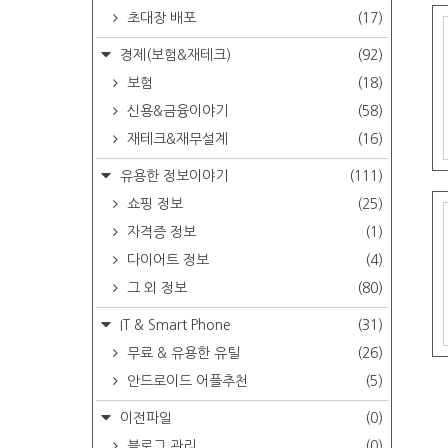
초대장 배포
(17)
경제(보험&재테크)
(92)
보험
(18)
신용&금융이야기
(58)
재테크&재무설계
(16)
유용한 정보이야기
(111)
쇼핑 정보
(25)
자격증 정보
(1)
다이어트 정보
(4)
그 외 정보
(80)
IT & Smart Phone
(31)
무료 & 유용한 유틸
(26)
안드로이드 어플추천
(5)
이전파일
(0)
블로그 관리
(0)