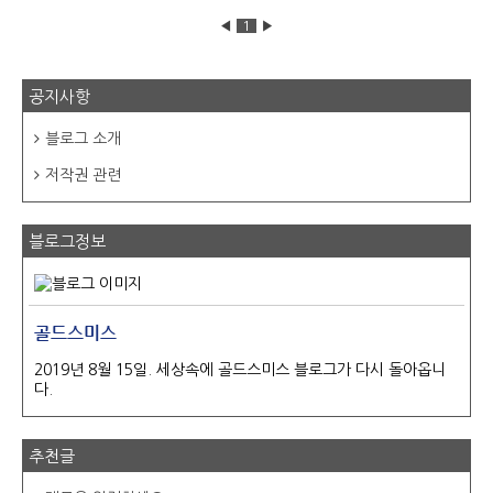
러운 공휴일 지정으로 혼동되는 부분이 있을 것이라고 생각되기 때문에
정리를 해보려고 합니다. 임시공휴일 은행은 쉬나요? 결론부터 말씀드
◀
1
▶
리면 은행은 임시공휴일 당일은 14일에 휴무입니다. 주식시장도 임시공
휴일에는 휴장이라고 합니다. 은행은 관공서는 아니지만 관공서의 성격
으로 분류되기 때문에 공휴일..
공지사항
블로그 소개
저작권 관련
블로그정보
골드스미스
2019년 8월 15일. 세상속에 골드스미스 블로그가 다시 돌아옵니
다.
추천글