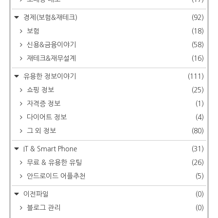
경제(보험&재테크)
(92)
보험
(18)
신용&금융이야기
(58)
재테크&재무설계
(16)
유용한 정보이야기
(111)
쇼핑 정보
(25)
자격증 정보
(1)
다이어트 정보
(4)
그 외 정보
(80)
IT & Smart Phone
(31)
무료 & 유용한 유틸
(26)
안드로이드 어플추천
(5)
이전파일
(0)
블로그 관리
(0)