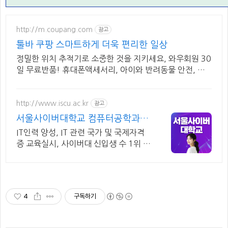
http://m.coupang.com
광고
툴바 쿠팡 스마트하게 더욱 편리한 일상
정밀한 위치 추적기로 소중한 것을 지키세요, 와우회원 30
일 무료반품! 휴대폰액세서리, 아이와 반려동물 안전, 오
늘주문 내일도착 로켓배송.
http://www.iscu.ac.kr
광고
서울사이버대학교 컴퓨터공학과
2026 가을학기 신편입생
IT인력 양성, IT 관련 국가 및 국제자격
증 교육실시, 사이버대 신입생 수 1위 장
학금 지급 1위, 학사 석사 박사 온라인복
수학위까지
4
구독하기