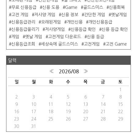
오래된 게임
간단한게임
올 크레딧
간단한고전게임
무료 신용등급
신용 도용
Game
골드스미스
신용회복
고전 게임
저사양 게임
신용 정보
간단한 게임
옛날게임
신용등급관리
오래된게임
개인신용
개인신용등급
신용등급올리기
저사양게임
신용등급 확인
신용 등급 확인
게임
옛날 게임
고전게임 다운로드
신용 등급
신용등급조회
세상속에 골드스미스
고전게임
고전 Game
달력
2026/08
«
»
일
월
화
수
목
금
토
1
2
3
4
5
6
7
8
9
10
11
12
13
14
15
16
17
18
19
20
21
22
23
24
25
26
27
28
29
30
31