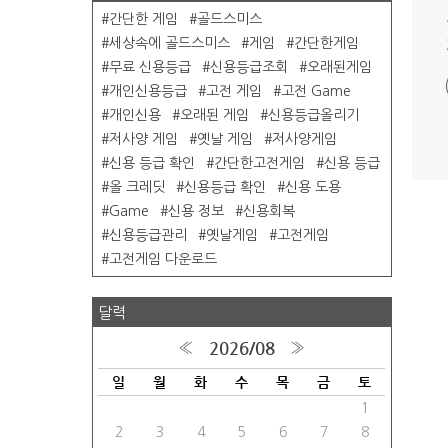
간단한 게임
골드스미스
세상속에 골드스미스
게임
간단한게임
무료 신용등급
신용등급조회
오래된게임
개인신용등급
고전 게임
고전 Game
개인신용
오래된 게임
신용등급올리기
저사양 게임
옛날 게임
저사양게임
신용 등급 확인
간단한고전게임
신용 등급
올 크레딧
신용등급 확인
신용 도용
Game
신용 정보
신용회복
신용등급관리
옛날게임
고전게임
고전게임 다운로드
달력
2026/08
«
»
일
월
화
수
목
금
토
1
2
3
4
5
6
7
8