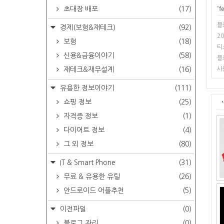
'
f
초대장 배포
(17)
블
경제(보험&재테크)
(92)
2
보험
(18)
티
신용&금융이야기
(58)
블
재테크&재무설계
(16)
사
유용한 정보이야기
(111)
쇼핑 정보
(25)
자격증 정보
(1)
다이어트 정보
(4)
그 외 정보
(80)
IT & Smart Phone
(31)
무료 & 유용한 유틸
(26)
안드로이드 어플추천
(5)
이전파일
(0)
블로그 관리
(0)